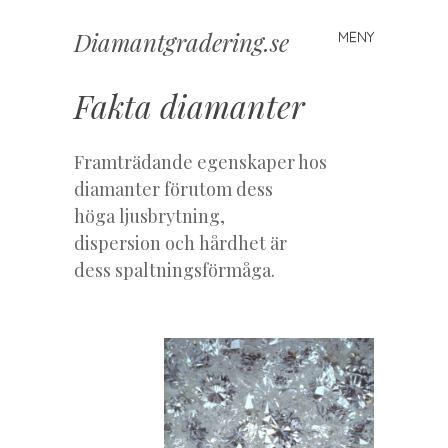
Diamantgradering.se
MENY
Hoppa
till
innehåll
Fakta diamanter
Framträdande egenskaper hos
diamanter förutom dess
höga ljusbrytning,
dispersion och hårdhet är
dess spaltningsförmåga.