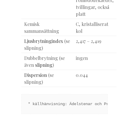
rombdodekaeder,
tvillingar, också
platt
Kemisk
C, kristalliserat
sammansättning
kol
Ljusbrytningindex
(se
2,417 – 2,419
slipning)
Dubbelbrytning (se
ingen
även
slipning
)
Dispersion
(se
0.044
slipning)
* källhänvisning: Ädelstenar och Prydnadsst