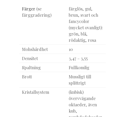
Färger
(se
färglös, gul,
färggradering)
brun, svart och
fancycolor
(mycket ovanligt):
grön, blå,
rödaktig, rosa
Mohshårdhet
10
Densitet
3,47 – 3,55
Spaltning
Fullkomlig
Brott
Mussligt till
splittrigt
Kristallsystem
(kubisk)
övervvägande
oktaeder, även
kub,